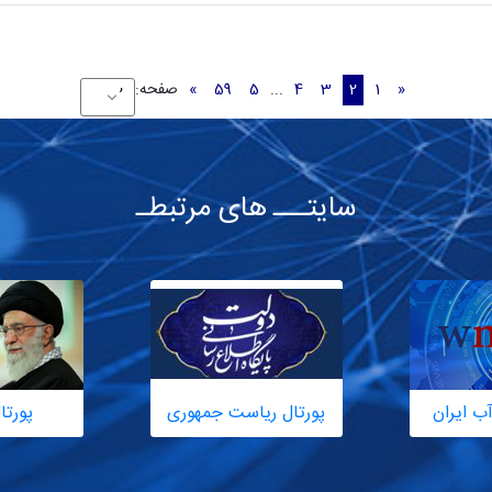
«
1
2
3
4
...
5
59
»
صفحه:
سایتـــ های مرتبطـ
ب ایران
پورتال ریاست جمهوری
پورتا