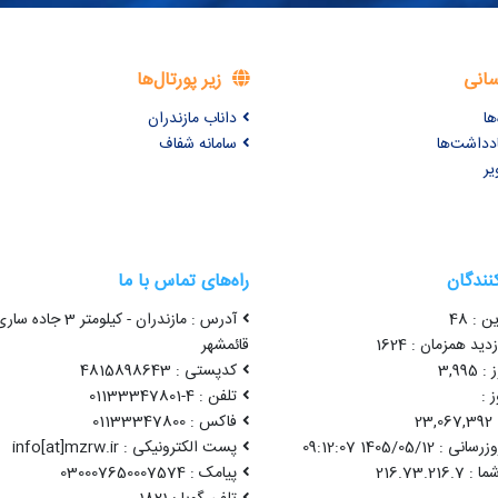
سانی
زیر پورتال‌ها
ها
داناب مازندران
ادداشت‌ها
سامانه شفاف
یر
کنندگان
راه‌های تماس با ما
ن : 48
آدرس : مازندران - کیلومتر 3 جاده سا
ید همزمان : 1624
قائمشهر
3,99
کدپستی : 4815898643
 :
تلفن : 4-01133347801
2
فاکس : 01133347800
1405/05/12 09:12:07
پست الکترونیکی : info[at]mzrw.ir
پیامک : 030007650007574