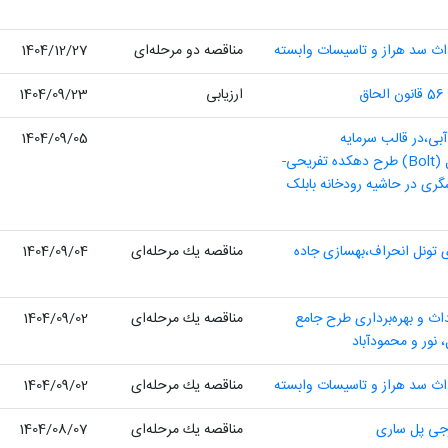
داث سد هراز و تاسیسات وابسته
مناقصه دو مرحله‌ای
1404/12/27
ق
ارزیابی
1404/09/23
بی،در قالب سرمایه
1404/09/05
گذاری،طراحی،ساخت،بهره برداری،اجاره و انتقال (Bolt) طرح دهکده تفریحی-
ری در حاشیه رودخانه بابلک
ی تونل انحراف،بهسازی جاده
مناقصه یك مرحله‌ای
1404/09/04
اث و بهره‌برداری طرح جامع
مناقصه یك مرحله‌ای
1404/09/02
 نور و محمودآباد
داث سد هراز و تاسیسات وابسته
مناقصه یك مرحله‌ای
1404/09/02
رجی پل ساری
مناقصه یك مرحله‌ای
1404/08/07