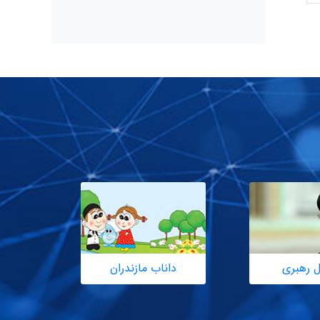
ل رهبری
داناب مازندران