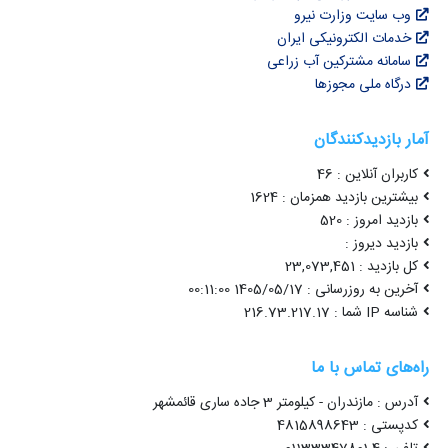
وب سایت وزارت نیرو
خدمات الکترونیکی ایران
سامانه مشترکین آب زراعی
درگاه ملی مجوزها
آمار بازدیدکنندگان
کاربران آنلاین : 46
بیشترین بازدید همزمان : 1624
بازدید امروز : 520
بازدید دیروز :
کل بازدید : 23,073,451
آخرین به روزرسانی : 1405/05/17 00:11:00
شناسه IP شما : 216.73.217.17
راه‌های تماس با ما
آدرس : مازندران - کیلومتر 3 جاده ساری قائمشهر
کدپستی : 4815898643