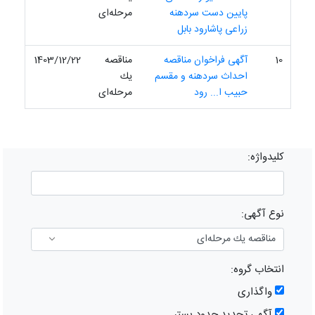
پایین دست سردهنه
مرحله‌ای
زراعی پاشارود بابل
10
آگهی فراخوان مناقصه
مناقصه
1403/12/22
احداث سردهنه و مقسم
یك
حبیب ا... رود
مرحله‌ای
کلیدواژه:
نوع آگهی:
انتخاب گروه:
واگذاری
آگهی تحدید حدود بستر