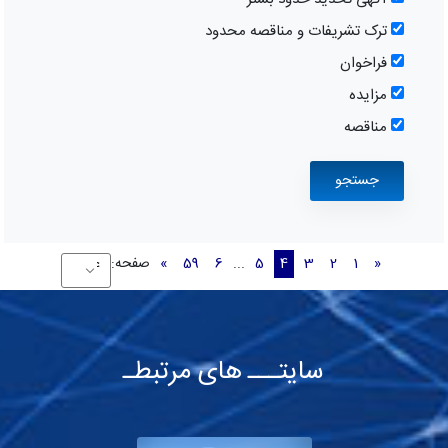
ترک تشریفات و مناقصه محدود
فراخوان
مزایده
مناقصه
«
1
2
3
4
5
...
6
59
»
صفحه:
سایتـــ های مرتبطـ