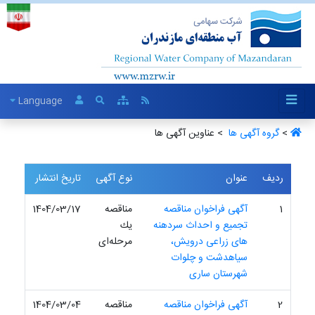
Language
>
گروه آگهی ها ‏
> عناوین آگهی ها
ردیف
عنوان
نوع آگهی
تاریخ انتشار
1
آگهی فراخوان مناقصه
مناقصه
1404/03/17
تجمیع و احداث سردهنه
یك
های زراعی درویش،
مرحله‌ای
سیاهدشت و چلوات
شهرستان ساری
2
آگهی فراخوان مناقصه
مناقصه
1404/03/04