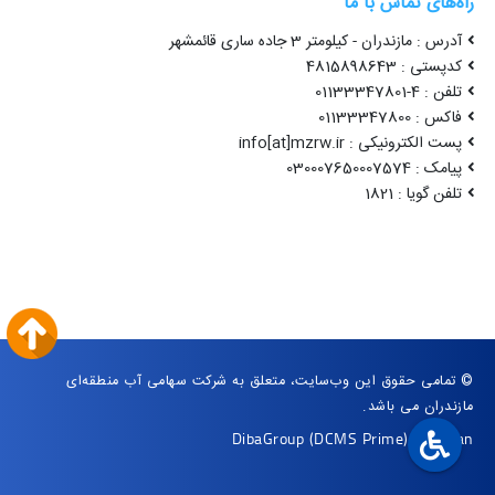
راه‌های تماس با ما
آدرس : مازندران - کیلومتر 3 جاده ساری قائمشهر
کدپستی : 4815898643
تلفن : 4-01133347801
فاکس : 01133347800
پست الکترونیکی : info[at]mzrw.ir
پیامک : 030007650007574
تلفن گویا : 1821
© تمامی حقوق این وب‌سایت، متعلق به شرکت سهامی آب منطقه‌ای
مازندران می باشد.
DibaGroup
(DCMS Prime)
|
Arvan