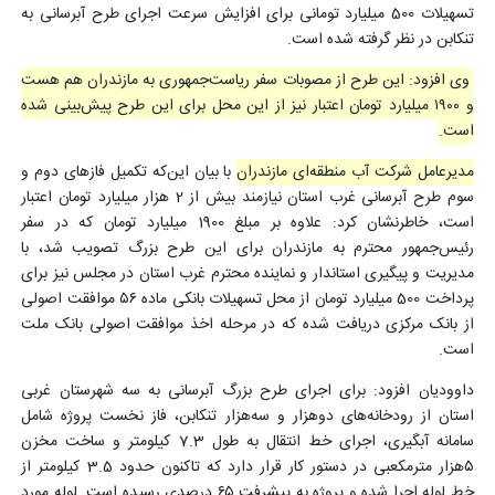
تسهیلات 500 میلیارد تومانی برای افزایش سرعت اجرای طرح آبرسانی به
تنکابن در نظر گرفته شده است.
وی افزود: این طرح از مصوبات سفر ریاست‌جمهوری به مازندران هم هست
و ۱۹۰۰ میلیارد تومان اعتبار نیز از این محل برای این طرح پیش‌بینی شده
است.
مدیرعامل شرکت آب منطقه‌ای مازندران
با بیان این‌که تکمیل فازهای دوم و
سوم طرح آبرسانی غرب استان نیازمند بیش از 2 هزار میلیارد تومان اعتبار
است، خاطرنشان کرد: علاوه بر مبلغ 1900 میلیارد تومان که در سفر
رئیس‌جمهور محترم به مازندران برای این طرح بزرگ تصویب شد، با
مدیریت و پیگیری استاندار و نماینده محترم غرب استان در مجلس نیز برای
پرداخت 500 میلیارد تومان از محل تسهیلات بانکی ماده ۵۶ موافقت اصولی
از بانک مرکزی دریافت شده که در مرحله اخذ موافقت اصولی بانک ملت
است.
داوودیان افزود: برای اجرای طرح بزرگ آبرسانی به سه شهرستان غربی
استان از رودخانه‌های دوهزار و سه‌هزار تنکابن، فاز نخست پروژه شامل
سامانه آبگیری، اجرای خط انتقال به طول 7.3 کیلومتر و ساخت مخزن
۵هزار مترمکعبی در دستور کار قرار دارد که تاکنون حدود 3.5 کیلومتر از
خط لوله اجرا شده و پروژه به پیشرفت ۶۵ درصدی رسیده است. لوله مورد