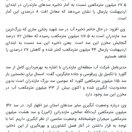
27.5 میلیون مترمکعبی نسبت به آمار ذخیره سدهای مازندران در ابتدای
اردیبهشت پارسال را نشان می‌دهد که معادل افت 8 درصدی این آمار
است.
وی افزود: در حال حاضر ذخیره آب در سد شهید رجایی ساری که بزرگ‌ترین
سد مازندران است به 117.5 میلیون مترمکعب رسیده که معادل 72 درصد
گنجایش مخزن این سد است. یعنی ذخیره این سد نسبت به ابتدای
اردیبهشت پارسال 44 میلیون مترمکعب کمتر شده و کاهش 27 درصدی را
شاهد هستیم.
مدیرعامل شرکت آب منطقه‌ای مازندران با اشاره به بهره‌برداری کامل از سد
گلورد با تکمیل پل زیرقوسی و جاده جایگزین، گفت: امسال برای نخستین بار
سد 115 میلیون مترمکعبی گلورد که سومین سد بزرگ مازندران است بدون
محدودیت آبگیری شده و اکنون بیش از 33 میلیون مترمکعب آب در
مخزن این سد وجود دارد.
وی درباره وضعیت آبگیری سایر سدهای استان نیز اظهار کرد: در سد 142
میلیون مترمکعبی آیت‌الله صالحی مازندرانی (البرز) و سد هشت میلیون
مترمکعبی میجران خوشبختانه وضعیت مناسبی از نظر آبگیری داریم. اما با
توجه به قرار داشتن در آغاز فصل کشاورزی و بهره‌گیری از این ذخایر،