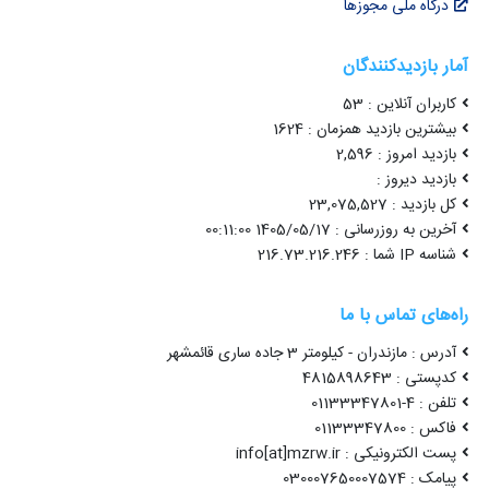
درگاه ملی مجوزها
آمار بازدیدکنندگان
کاربران آنلاین : 53
بیشترین بازدید همزمان : 1624
بازدید امروز : 2,596
بازدید دیروز :
کل بازدید : 23,075,527
آخرین به روزرسانی : 1405/05/17 00:11:00
شناسه IP شما : 216.73.216.246
راه‌های تماس با ما
آدرس : مازندران - کیلومتر 3 جاده ساری قائمشهر
کدپستی : 4815898643
تلفن : 4-01133347801
فاکس : 01133347800
پست الکترونیکی : info[at]mzrw.ir
پیامک : 030007650007574