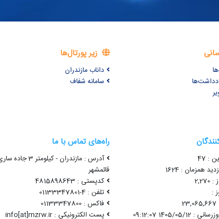
سانی
زیر پورتال‌ها
ها
داناب مازندران
ادداشت‌ها
سامانه شفاف
یر
کنندگان
راه‌های تماس با ما
ن : 47
آدرس : مازندران - کیلومتر 3 جاده سا
ید همزمان : 1624
قائمشهر
2,27
کدپستی : 4815898643
 :
تلفن : 4-01133347801
2
فاکس : 01133347800
1405/05/12 09:12:07
پست الکترونیکی : info[at]mzrw.ir