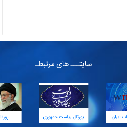
سایتـــ های مرتبطـ
ب ایران
پورتال ریاست جمهوری
پورتا