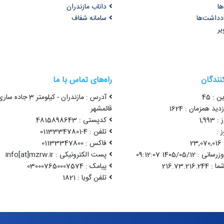
ها
داناب مازندران
ادداشت‌ها
سامانه شفاف
یر
کنندگان
راه‌های تماس با ما
ن : 45
آدرس : مازندران - کیلومتر 3 جاده سا
ید همزمان : 1624
قائمشهر
1,99
کدپستی : 4815898643
 :
تلفن : 4-01133347801
2
فاکس : 01133347800
1405/05/12 09:12:07
پست الکترونیکی : info[at]mzrw.ir
پیامک : 030007650007574
تلفن گویا : 1821