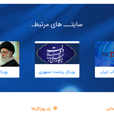
سایتـــ های مرتبطـ
ب ایران
پورتال ریاست جمهوری
پورتا
سانی
زیر پورتال‌ها