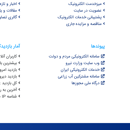
میزخدمت الکترونیک
اخبار و تازه‌
عضویت در سایت
مقالات و ی
پشتیبانی خدمات الکترونیک
گالری تصاو
مناقصه و مزایده جاری
پیوندها
آمار بازدید
سامانه الکترونیکی مردم و دولت
کاربران آنلای
وب سایت وزارت نیرو
بیشترین بازد
خدمات الکترونیکی ایران
بازدید امروز : 3
سامانه مشترکین آب زراعی
بازدید دیروز
درگاه ملی مجوزها
کل بازدید : 3,070,016
آخرین به روزرسانی : 
شناسه IP شما : 216.73.216.244