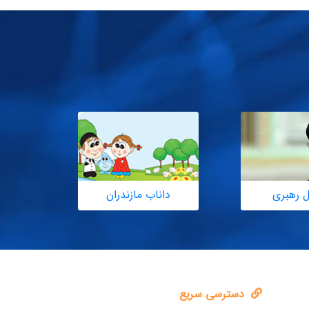
ل رهبری
داناب مازندران
دسترسی سریع