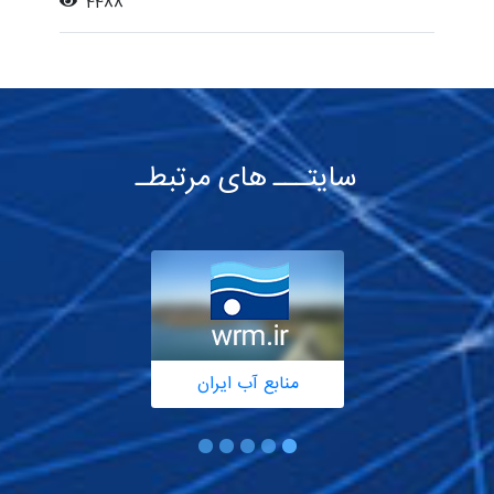
4488
سایتـــ های مرتبطـ
منابع آب ایران