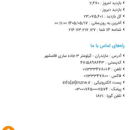
بازدید امروز : 2,670
بازدید دیروز :
کل بازدید : 23,075,601
آخرین به روزرسانی : 1405/05/17 00:11:00
شناسه IP شما : 216.73.217.127
راه‌های تماس با ما
آدرس : مازندران - کیلومتر 3 جاده ساری قائمشهر
کدپستی : 4815898643
تلفن : 4-01133347801
فاکس : 01133347800
پست الکترونیکی : info[at]mzrw.ir
پیامک : 030007650007574
تلفن گویا : 1821