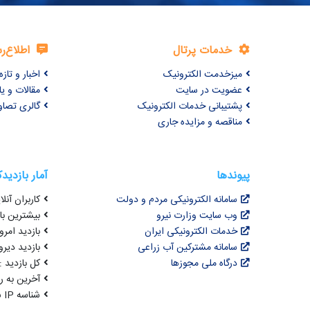
خدمات پرتال
اطلاع‌ر
میزخدمت الکترونیک
اخبار و تازه‌
عضویت در سایت
مقالات و ی
پشتیبانی خدمات الکترونیک
گالری تصاو
مناقصه و مزایده جاری
پیوندها
آمار بازدید
سامانه الکترونیکی مردم و دولت
کاربران آنلای
وب سایت وزارت نیرو
بیشترین بازد
خدمات الکترونیکی ایران
بازدید امروز : 6
سامانه مشترکین آب زراعی
بازدید دیروز
درگاه ملی مجوزها
کل بازدید : 3,067,363
آخرین به روزرسانی : 
شناسه IP شما : 216.73.216.68