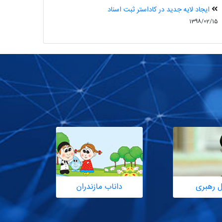
ایجاد لایه جدید در کاداستر ثبت اسناد
1398/02/15
ل رهبری
داناب مازندران