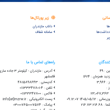
سانی
زیر پورتال‌ها
ها
داناب مازندران
ادداشت‌ها
سامانه شفاف
یر
کنندگان
راه‌های تماس با ما
ن : 49
آدرس : مازندران - کیلومتر 3 جاده سا
ید همزمان : 1624
قائمشهر
3,96
کدپستی : 4815898643
 :
تلفن : 4-01133347801
2
فاکس : 01133347800
1405/05/12 09:12:07
پست الکترونیکی : info[at]mzrw.ir
پیامک : 030007650007574