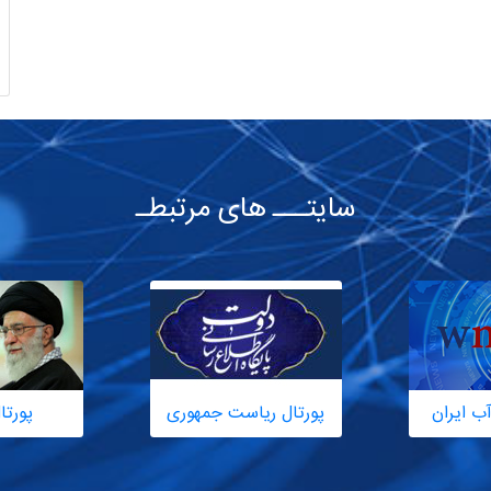
سایتـــ های مرتبطـ
ب ایران
پورتال ریاست جمهوری
پورتا