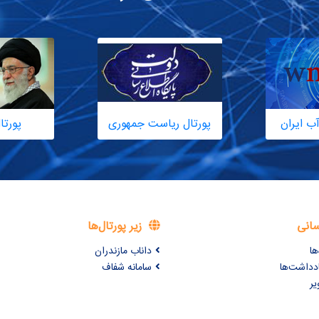
ب ایران
پورتال ریاست جمهوری
پورتا
سانی
زیر پورتال‌ها
ها
داناب مازندران
ادداشت‌ها
سامانه شفاف
یر