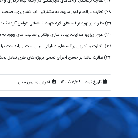
27) نظارت برعملکرد واحدهای شهرستانی در زمینه بهره برداری و حفاظت کمی و کیفی از منابع و تأسیسات آب
28) نظارت درانجام امور مربوط به مشترکین آب کشاورزی، صنعت شرب وپرورش ماهی و
29) نظارت بر تهیه برنامه های لازم جهت شناسایی عوامل آلوده کننده منابع آب و پیگیری به منظور رفع آلودگی ها با هماهنگی و همکاری سایر ارگانها درچارچوب ضوابط و مقررات حفاظت کیفی و جلوگیری از آلودگی آنها
30) طرح ریزی، هدایت، پیاده سازی وکنترل فعالیت های بهبود به منظور تسهیل در انجام فرایندهای حوزه بهر ه برداری و حفاظت و ایجاد تحول اداری
31) نظارت و تدوین برنامه های عملیاتی میان مدت و بلندمدت برای فعالیت های حوزه بهر ه برداری و حفاظت براساس جهت گیری ها وخط مشی های کلان شرکت
32) نظارت عالیه بر حسن اجرای تمامی پروژه های طرح تعادل بخشی ، تغذیه مصنوعی و پخش سیلاب
تاریخ ثبت :
1401/07/28
آخرین به روزرسانی :