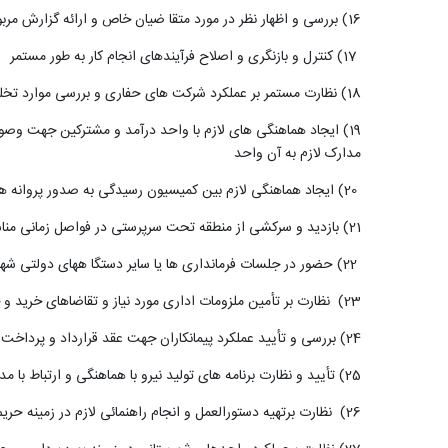
(16
بررسی و اظهار نظر در مورد متقا ضیان خاص و ارائه گزارش مربو
17
) کنترل و بازنگری و اصلاح فرآیندهای انجام کار به طور مستمر
18) نظارت مستمر بر عملکرد شرکت های حفاری و بررسی موارد تخلف شرکت های مذکور به منظور اعلام به مراجع قضایی و وزارت نیرو جهت اقدام مقتضی
19) ایجاد هماهنگی های لازم با واحد درآمد و مشترکین جهت وصول هزینه های جبرانی تأمین آب
مدارک لازم به آن واحد
(20
ایجاد هماهنگی لازم بین کمیسیون رسیدگی به صدور پروانه ها
21) بازدید و سرکشی از منطقه تحت سرپرستی در فواصل زمانی مناسب به منظور آگاهی یافتن از موارد تخلفات احتمالی، تهیه گزارش لازم و ارائه به مسئولین ذیربط
(22
حضور در جلسات فرمانداری ها یا سایر دستگا ههای دولتی شه
23) نظارت بر تأمین ملزومات اداری مورد نیاز و تقاضاهای خرید و خدمات و پیگیری جهت دریافت اجناس و خدمات
24) بررسی و تأیید عملکرد پیمانکاران جهت عقد قرارداد و پرداخت حق الزحمه
(25
تأیید و نظارت برنامه های تولید نیرو با هماهنگی و ارتباط با مد
26) نظارت برتهیه دستورالعمل و انجام راهنمائی لازم در زمینه حریم و بستر رودخانه و انهار ومسیلها به منابع آب و ادارات تابعه