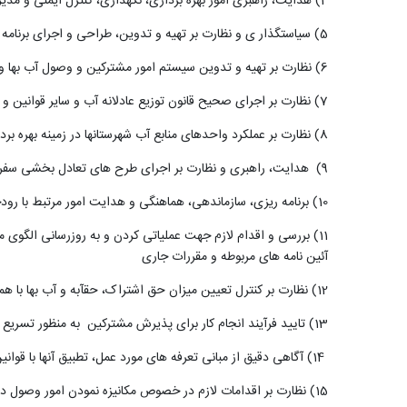
4) هدایت، راهبری امور بهره برداری، نگهداری، کنترل ایمنی و مدیریت بهینه تأسیسات آبی واگذارشده به بخش خصوصی
5) سیاستگذار ی و نظارت بر تهیه و تدوین، طراحی و اجرای برنامه های حفاظت و مهندسی رودخانه ها، سواحل و تعیین بستر و حریم رودخانه ها و تالابها
6) نظارت بر تهیه و تدوین سیستم امور مشترکین و وصول آب بها و حق اشتراک و نظارت و ارزیابی عملکرد آن
7) نظارت بر اجرای صحیح قانون توزیع عادلانه آب و سایر قوانین و مقررات و آئین نامه های مرتبط
8) نظارت بر عملکرد واحدهای منابع آب شهرستانها در زمینه بهره برداری و حفاظت کمی و کیفی از منابع و تأسیسات آبی
(9
هدایت، راهبری و نظارت بر اجرای طرح های تعادل بخشی سفره 
10) برنامه ریزی، سازماندهی، هماهنگی و هدایت امور مرتبط با رودخانه های مرزی و منابع آب مشترک بر اساس قوانین، مقررات و تعهدات قانونی
11) بررسی و اقدام لازم جهت عملیاتی کردن و به روزرسانی الگو
آئین نامه های مربوطه و مقررات جاری
12) نظارت بر کنترل تعیین میزان حق اشتراک، حقآبه و آب بها با همکاری واحدهای ذیربط و رعایت موارد قانونی جهت تصویب در هیئت مدیره شرکت
13) تایید فرآیند انجام کار برای پذیرش مشترکین به منظور تسریع در زمان پاسخگویی و کاهش مراجعات متقاضیان و مشترکین
(14
آگاهی دقیق از مبانی تعرفه های مورد عمل، تطبیق آنها با قوان
15
) نظارت بر اقدامات لازم در خصوص مکانیزه نمودن امور وصول در