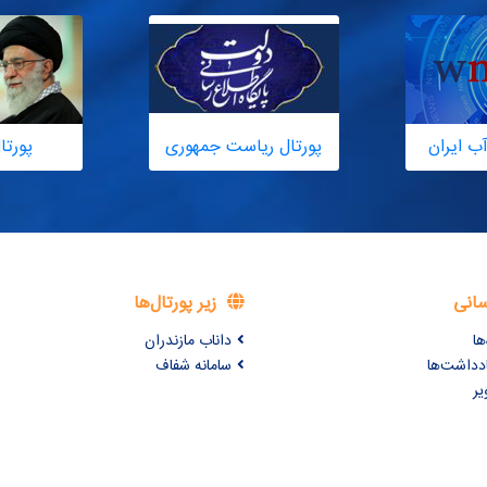
ب ایران
پورتال ریاست جمهوری
پورتا
سانی
زیر پورتال‌ها
ها
داناب مازندران
ادداشت‌ها
سامانه شفاف
یر