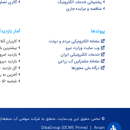
پشتیبانی خدمات الکترونیک
گالری تصاو
مناقصه و مزایده جاری
پیوندها
آمار بازدید
سامانه الکترونیکی مردم و دولت
کاربران آنلای
وب سایت وزارت نیرو
بیشترین بازد
خدمات الکترونیکی ایران
بازدید امروز : 2
سامانه مشترکین آب زراعی
بازدید دیروز
درگاه ملی مجوزها
کل بازدید : 3,071,175
آخرین به روزرسانی : 
شناسه IP شما : 216.73.216.37
© تمامی حقوق این وب‌سایت، متعلق به شرکت سهامی آب منطقه‌ای 
DibaGroup
(DCMS Prime)
|
Arvan