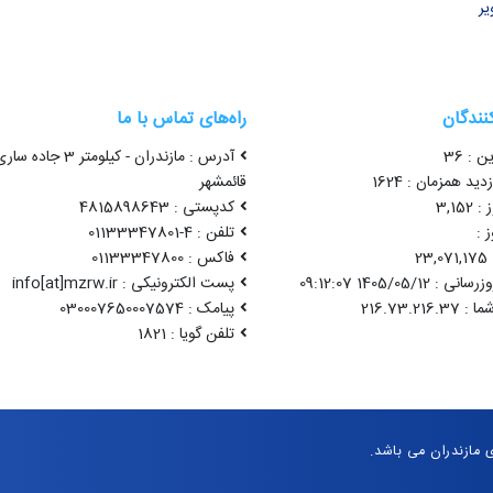
یر
کنندگان
راه‌های تماس با ما
ن : 36
آدرس : مازندران - کیلومتر 3 جاده سا
ید همزمان : 1624
قائمشهر
3,15
کدپستی : 4815898643
 :
تلفن : 4-01133347801
2
فاکس : 01133347800
1405/05/12 09:12:07
پست الکترونیکی : info[at]mzrw.ir
پیامک : 030007650007574
تلفن گویا : 1821
مازندران می باشد.