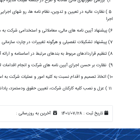
(4
بررسی صورتهای مالی سالانه و طرح در جلسه هیئت مدیره جه
5
) نظارت عالیه در تعیین و تدوین، نظام نامه ها، رو شهای اجرایی
اجرا
6) پیشنهاد آیین نامه های مالی، معاملاتی و استخدامی شرکت به هیئت مدیره
7) پیشنهاد تشکیلات تفصیلی و هرگونه تغییرات در چارت سازمانی شرکت به هیئت مدیره در چارچوب مصوبات مجمع عمومی و قوانین مربوطه
8) تنظیم قراردادهای مربوط به بندهای مرتبط در اساسنامه و ارائه آنها به هیئت مدیره جهت تصویب
(9
نظارت بر حسن اجرای آیین نامه های شرکت و انجام اقدامات لا
(10
اتخاذ تصمیم و اقدام نسبت به کلیه امور و عملیات شرکت به ا
11
) عزل و نصب کلیه کارکنان شرکت، تعیین حقوق ودستمزد، پاداش،
تاریخ ثبت :
1401/07/28
آخرین به روزرسانی :