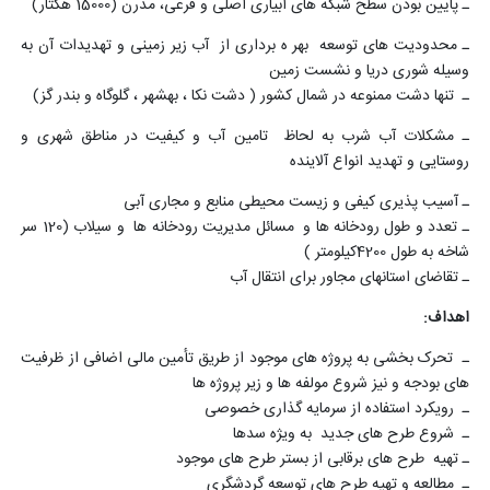
ـ پایین بودن سطح شبکه های آبیاری اصلی و فرعی، مدرن (15000 هکتار)
ـ محدودیت های توسعه بهر ه برداری از آب زیر زمینی و تهدیدات آن به
وسیله شوری دریا و نشست زمین
ـ تنها دشت ممنوعه در شمال کشور ( دشت نکا ، بهشهر ، گلوگاه و بندر گز)
ـ مشکلات آب شرب به لحاظ تامین آب و کیفیت در مناطق شهری و
روستایی و تهدید انواع آلاینده
ـ آسیب پذیری کیفی و زیست محیطی منابع و مجاری آبی
ـ تعدد و طول رودخانه ها و مسائل مدیریت رودخانه ها و سیلاب (120 سر
شاخه به طول 4200کیلومتر )
ـ تقاضای استانهای مجاور برای انتقال آب
اهداف:
ـ تحرک بخشی به پروژه های موجود از طریق تأمین مالی اضافی از ظرفیت
های بودجه و نیز شروع مولفه ها و زیر پروژه ها
ـ رویکرد استفاده از سرمایه گذاری خصوصی
ـ شروع طرح های جدید به ویژه سدها
ـ تهیه طرح های برقابی از بستر طرح های موجود
ـ مطالعه و تهیه طرح های توسعه گردشگری