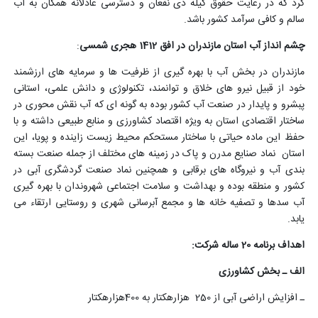
کرد که در رعایت حقوق کیله ذی نفعان و دسترسی عادلانه همگان به آب
سالم و کافی سرآمد کشور باشد.
چشم انداز آب استان مازندران در افق 1412 هجری شمسی
:
مازندران در بخش آب با بهره گیری از ظرفیت ها و سرمایه های ارزشمند
خود از قبیل نیرو های خلاق و توانمند، تکنولوژی و دانش علمی، استانی
پبشرو و پایدار در صنعت آب کشور بوده به گونه ای که آب نقش محوری در
ساختار اقتصادی استان به ویژه اقتصاد کشاورزی و منابع طبیعی داشته و با
حفظ این ماده حیاتی با ساختار مستحکم محیط زیست زاینده و پویا، این
استان نماد صنایع مدرن و پاک در زمینه های مختلف از جمله صنعت بسته
بندی آب و نیروگاه های برقابی و همچنین نماد صنعت گردشگری آبی در
کشور و منطقه بوده و بهداشت و سلامت اجتماعی شهروندان با بهره گیری
آب سدها و تصفیه خانه ها و مجمع آبرسانی شهری و روستایی ارتقاء می
یابد.
اهداف برنامه 20 ساله شرکت:
الف ـ بخش کشاورزی
ـ افزایش اراضی آبی از 250 هزارهکتار به 400هزارهکتار