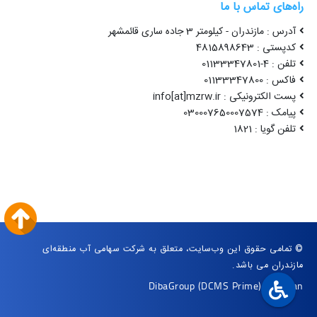
راه‌های تماس با ما
آدرس : مازندران - کیلومتر 3 جاده ساری قائمشهر
کدپستی : 4815898643
تلفن : 4-01133347801
فاکس : 01133347800
پست الکترونیکی : info[at]mzrw.ir
پیامک : 030007650007574
تلفن گویا : 1821
© تمامی حقوق این وب‌سایت، متعلق به شرکت سهامی آب منطقه‌ای
مازندران می باشد.
DibaGroup
(DCMS Prime)
|
Arvan