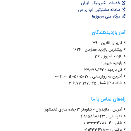
خدمات الکترونیکی ایران
سامانه مشترکین آب زراعی
درگاه ملی مجوزها
آمار بازدیدکنندگان
کاربران آنلاین : 39
بیشترین بازدید همزمان : 1624
بازدید امروز : 36
بازدید دیروز :
کل بازدید : 23,078,142
آخرین به روزرسانی : 1405/05/17 00:11:00
شناسه IP شما : 216.73.217.145
راه‌های تماس با ما
آدرس : مازندران - کیلومتر 3 جاده ساری قائمشهر
کدپستی : 4815898643
تلفن : 4-01133347801
فاکس : 01133347800