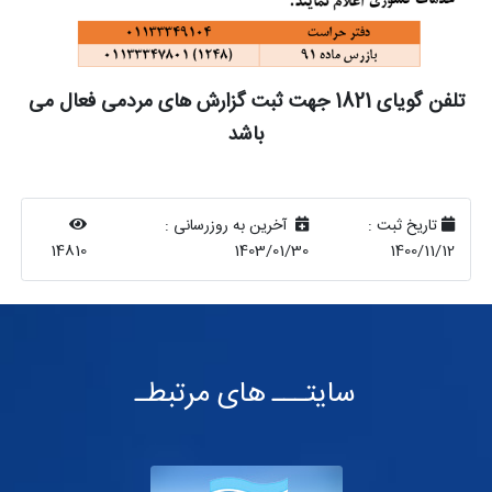
تلفن گویای 1821 جهت ثبت گزارش های مردمی فعال می
باشد
تاریخ ثبت :
آخرین به روزرسانی :
14810
1403/01/30
1400/11/12
سایتـــ های مرتبطـ