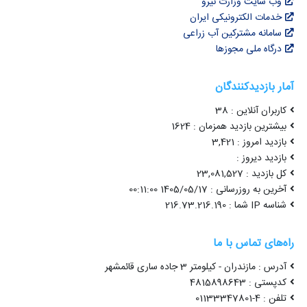
وب سایت وزارت نیرو
خدمات الکترونیکی ایران
سامانه مشترکین آب زراعی
درگاه ملی مجوزها
آمار بازدیدکنندگان
کاربران آنلاین : 38
بیشترین بازدید همزمان : 1624
بازدید امروز : 3,421
بازدید دیروز :
کل بازدید : 23,081,527
آخرین به روزرسانی : 1405/05/17 00:11:00
شناسه IP شما : 216.73.216.190
راه‌های تماس با ما
آدرس : مازندران - کیلومتر 3 جاده ساری قائمشهر
کدپستی : 4815898643
تلفن : 4-01133347801