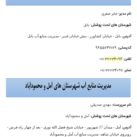
نام مدیر:
جابر صفری
شهرستان های تحت پوشش:
بابل
آدرس:
بابل - خیابان کشاورز - نبش خیابان غدیر - مدیریت منابع آب بابل
کدپستی:
9655747179
تلفن:
32234094
-011
نمابر:
32234097-011
نام سرپرست:
مهدی صدیقی
شهرستان های تحت پوشش:
آمل و محمودآباد
آدرس:
آمل - میدان 17 شهریور - خیابان شیخ فضل الله نوری - بعد از چهار راه فرش -
روبروی خیابان شاهد- مدیریت منابع آب آمل و محمودآباد