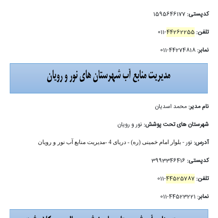
کدپستی:
1595646177
تلفن:
44262255
-011
نمابر:
44274818-011
نام مدیر:
محمد اسدیان
شهرستان های تحت پوشش:
نور و رویان
آدرس:
نور -
بلوار امام خمینی (ره) - دریای 4 -مدیریت منابع آب نور و رویان
کدپستی:
3993346416
تلفن:
44525787
-011
نمابر:
44523221-011