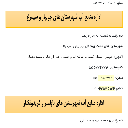
نمابر:
34723903-011
نام رئیس:
نعمت اله زیار لاریمی
شهرستان های تحت پوشش:
جویبار و سیمرغ
آدرس:
جویبار - میدان کشتی، خیابان امام خمینی، قبل از خیابان شهید دهقان
کدپستی:
5557747716
تلفن:
42535124
-011
نمابر:
42535124
-011
نام رئیس:
محمد مهدی هدایتی