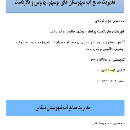
نام مدیر:
جواد فولادی
شهرستان های تحت پوشش:
نوشهر، چالوس و کلاردشت
آدرس:
نوشهر - بلوار شهید خیریان - بعد از خیریان 10 (نیرو) - مدیریت منابع آب
نوشهر، چالوس و کلاردشت
کدپستی:
3317546517
تلفن:
52140016
-011
نمابر:
52140145-011
نام مدیر:
حمیدرضا افقی