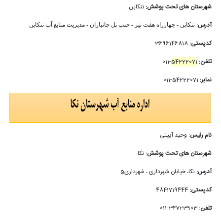
شهرستان های تحت پوشش:
تنکابن
آدرس:
تنکابن - چهارراه هفت تیر - جنب پل جانبازان - مدیریت منابع آب
تنکابن
کدپستی:
3696146818
تلفن:
54222071
-011
نمابر:
54222071-011
نام رئیس:
وحید آیینی
شهرستان های تحت پوشش:
نکا
آدرس:
نکا، خیابان شهرداری ، شهرداری5
کدپستی:
4841719444
تلفن:
34723903-011