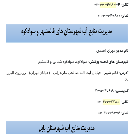
تلفن: 4-
33347801
-011
نمابر:
33347800-011
نام مدیر:
مهران احمدی
شهرستان های تحت پوشش:
سوادکوه، سوادکوه شمالی و قائمشهر
آدرس:
قائم شهر - خیابان آیت الله صالحی مازندرانی - (خیابان تهران) - روبروی البرز
60
کدپستی:
4313147619
تلفن:
42274452
-011
نمابر:
42279276-011