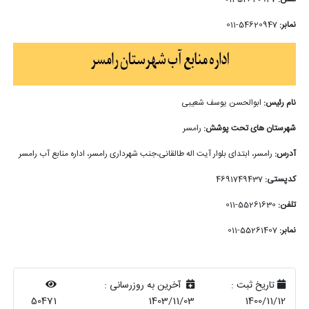
نمابر:
54620947-011
نام رئیس:
ابوالحسن یوسف شعیبی
شهرستان های تحت پوشش:
رامسر
آدرس:
رامسر، ابتدای بلوار آیت اله طالقانی،جنب شهرداری رامسر، اداره منابع آب رامسر
کدپستی:
4691749437
تلفن:
55261630-011
نمابر:
55261407-011
تاریخ ثبت :
آخرین به روزرسانی :
50471
1403/11/03
1400/11/12