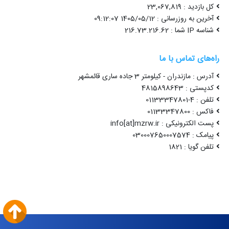
کل بازدید : 23,067,819
آخرین به روزرسانی : 1405/05/12 09:12:07
شناسه IP شما : 216.73.216.62
راه‌های تماس با ما
آدرس : مازندران - کیلومتر 3 جاده ساری قائمشهر
کدپستی : 4815898643
تلفن : 4-01133347801
فاکس : 01133347800
پست الکترونیکی : info[at]mzrw.ir
پیامک : 030007650007574
تلفن گویا : 1821