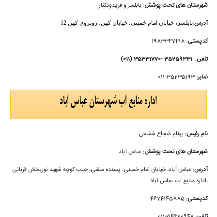
شهرستان های تحت پوشش:
بابلسر و فریدونکنار
آدرس:
بابلسر، خیابان امام خمینی، خیابان کهن، روبروی کهن 12
کدپستی:
1983347418
تلفن: 35259331 -35331770 (011)
نمابر:
35235193-011
نام رئیس:
بهنام شجاع شفیعی
شهرستان های تحت پوشش:
عباس آباد
آدرس:
عباس آباد، خیابان امام خمینی، پسنده سفلی، جنب کوچه شهید نوربخش قربانی
،اداره منابع آب عباس آباد
کدپستی:
4674145885
تلفن:
54620947
-
011