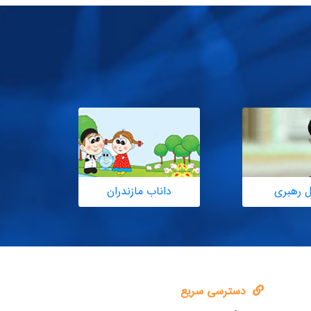
ل رهبری
داناب مازندران
دسترسی سریع