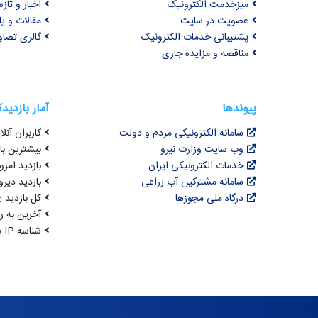
میزخدمت الکترونیک
اخبار و تازه‌
عضویت در سایت
مقالات و ی
پشتیبانی خدمات الکترونیک
گالری تصاو
مناقصه و مزایده جاری
پیوندها
آمار بازدید
سامانه الکترونیکی مردم و دولت
کاربران آنلای
وب سایت وزارت نیرو
بیشترین بازد
خدمات الکترونیکی ایران
بازدید امروز : 5
سامانه مشترکین آب زراعی
بازدید دیروز
درگاه ملی مجوزها
کل بازدید : 3,077,186
آخرین به روزرسانی : 
شناسه IP شما : 216.73.217.130