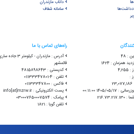
ها
داناب مازندران
ادداشت‌ها
سامانه شفاف
یر
کنندگان
راه‌های تماس با ما
ن : 48
آدرس : مازندران - کیلومتر 3 جاده سا
ید همزمان : 1624
قائمشهر
4,25
کدپستی : 4815898643
 :
تلفن : 4-01133347801
2
فاکس : 01133347800
1405/05/17 00:11:00
پست الکترونیکی : info[at]mzrw.ir
پیامک : 030007650007574
تلفن گویا : 1821