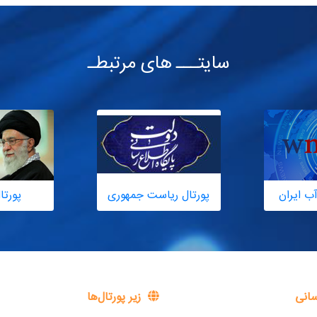
سایتـــ های مرتبطـ
ب ایران
پورتال ریاست جمهوری
پورتا
سانی
زیر پورتال‌ها