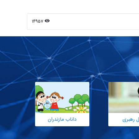
14957
ل رهبری
داناب مازندران