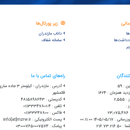
سانی
زیر پورتال‌ها
ها
داناب مازندران
ادداشت‌ها
سامانه شفاف
یر
کنندگان
راه‌های تماس با ما
ن : 59
آدرس : مازندران - کیلومتر 3 جاده سا
ید همزمان : 1624
قائمشهر
2,55
کدپستی : 4815898643
 :
تلفن : 4-01133347801
2
فاکس : 01133347800
1405/05/17 00:11:00
پست الکترونیکی : info[at]mzrw.ir
پیامک : 030007650007574