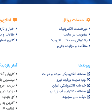
خدمات پرتال
اطلاع‌ر
میزخدمت الکترونیک
اخبار و تازه‌
عضویت در سایت
مقالات و ی
پشتیبانی خدمات الکترونیک
گالری تصاو
مناقصه و مزایده جاری
پیوندها
آمار بازدید
سامانه الکترونیکی مردم و دولت
کاربران آنلای
وب سایت وزارت نیرو
بیشترین بازد
خدمات الکترونیکی ایران
بازدید امروز : 5
سامانه مشترکین آب زراعی
بازدید دیروز
درگاه ملی مجوزها
کل بازدید : 3,075,486
آخرین به روزرسانی : 
شناسه IP شما : 216.73.216.50