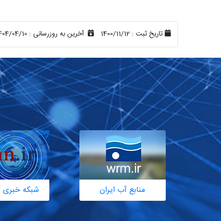
تاریخ ثبت :
1400/11/12
آخرین به روزرسانی :
404/04/10
منابع آب ایران
شبکه خبری آ