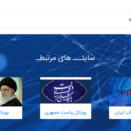
1
سایتـــ های مرتبطـ
ب ایران
پورتال ریاست جمهوری
پورتا