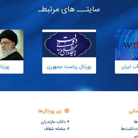
سایتـــ های مرتبطـ
ب ایران
پورتال ریاست جمهوری
پورتا
سانی
زیر پورتال‌ها
ها
داناب مازندران
ادداشت‌ها
سامانه شفاف
یر