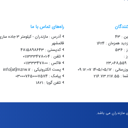
کنندگان
راه‌های تماس با ما
ن : 43
آدرس : مازندران - کیلومتر 3 جاده سا
ید همزمان : 1624
قائمشهر
 536
کدپستی : 4815898643
 :
تلفن : 4-01133347801
2
فاکس : 01133347800
1405/05/12 09:12:07
پست الکترونیکی : info[at]mzrw.ir
پیامک : 030007650007574
تلفن گویا : 1821
مازندران می باشد.