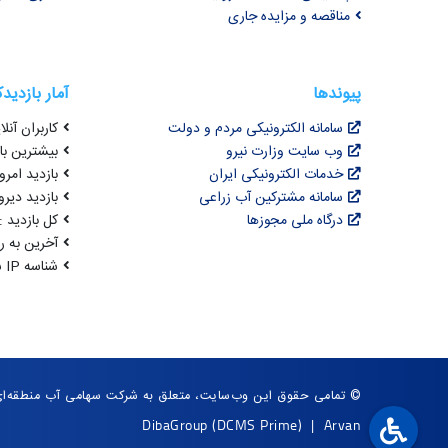
مناقصه و مزایده جاری
پیوندها
آمار بازدید
سامانه الکترونیکی مردم و دولت
کاربران آنلای
وب سایت وزارت نیرو
بیشترین بازد
خدمات الکترونیکی ایران
بازدید امروز :
سامانه مشترکین آب زراعی
بازدید دیروز
درگاه ملی مجوزها
کل بازدید : 3,068,559
آخرین به روزرسانی : 
شناسه IP شما : 216.73.217.55
© تمامی حقوق این وب‌سایت، متعلق به شرکت سهامی آب منطقه‌ای 
DibaGroup
(DCMS Prime)
|
Arvan