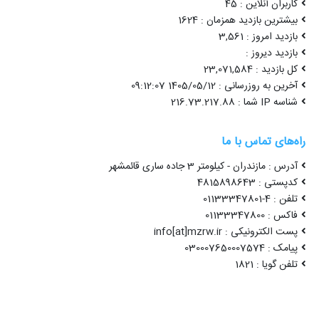
کاربران آنلاین : 45
بیشترین بازدید همزمان : 1624
بازدید امروز : 3,561
بازدید دیروز :
کل بازدید : 23,071,584
آخرین به روزرسانی : 1405/05/12 09:12:07
شناسه IP شما : 216.73.217.88
راه‌های تماس با ما
آدرس : مازندران - کیلومتر 3 جاده ساری قائمشهر
کدپستی : 4815898643
تلفن : 4-01133347801
فاکس : 01133347800
پست الکترونیکی : info[at]mzrw.ir
پیامک : 030007650007574
تلفن گویا : 1821