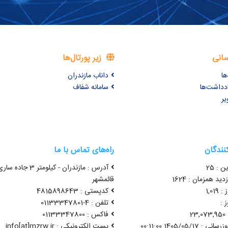
سانی
زیر پورتال‌ها
ها
داناب مازندران
ادداشت‌ها
سامانه شفاف
یر
کنندگان
راه‌های تماس با ما
ن : 25
آدرس : مازندران - کیلومتر 3 جاده سا
ید همزمان : 1624
قائمشهر
1,01
کدپستی : 4815898643
 :
تلفن : 4-01133347801
2
فاکس : 01133347800
1405/05/17 00:11:00
پست الکترونیکی : info[at]mzrw.ir