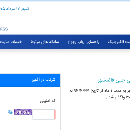
شنبه, 17 مرداد 1405
RSS
ت الکترونیک
راهنمای ارباب رجوع
سامانه های مرتبط
خدمات سایت
ی چپی قائمشهر
شرکت در آگهی
اجرای عملیات ساماندهی رودخانه ها ، دیوار حفاظتی چپی قائمشهر به مدت 1 ماه از تاریخ 94/4/23 به
کد امنیتی