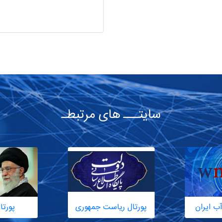
سایتـــ های مرتبطـ
ب ایران
پورتال ریاست جمهوری
پورتا