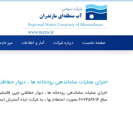
صفحه نخست
درباره شرکت
آمار و اطلاعات
میز خدم
اجرای عملیات ساماندهی رودخانه ها ، دیوار حفاظت
مبلغ 627459614 بصورت استعلام بها ء به شرکت ایده گسترش ایستا واگذار شد .