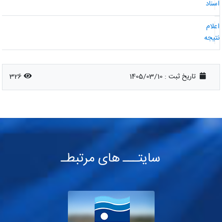
سناد
علام
تیجه
تاریخ ثبت :
1405/03/10
326
سایتـــ های مرتبطـ