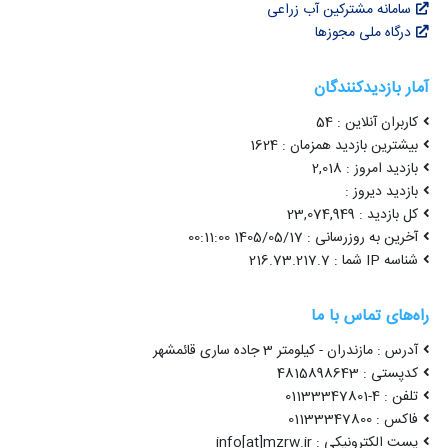
سامانه مشترکین آب زراعی
درگاه ملی مجوزها
آمار بازدیدکنندگان
کاربران آنلاین : 54
بیشترین بازدید همزمان : 1624
بازدید امروز : 2,018
بازدید دیروز :
کل بازدید : 23,074,949
آخرین به روزرسانی : 1405/05/17 00:11:00
شناسه IP شما : 216.73.217.7
راه‌های تماس با ما
آدرس : مازندران - کیلومتر 3 جاده ساری قائمشهر
کدپستی : 4815898643
تلفن : 4-01133347801
فاکس : 01133347800
پست الکترونیکی : info[at]mzrw.ir