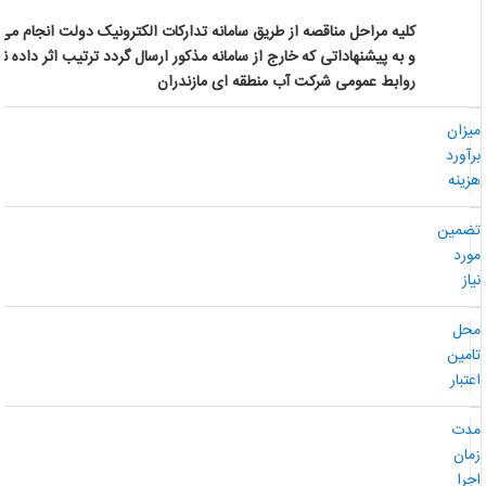
کلیه مراحل مناقصه از طریق سامانه تدارکات الکترونیک دولت انجام می گ
و به پیشنهاداتی که خارج از سامانه مذکور ارسال گردد ترتیب اثر داده نخ
روابط عمومی شرکت آب منطقه ای مازندران
یزان
رآورد
زینه
ضمین
ورد
از
حل
امین
عتبار
دت
مان
جرا