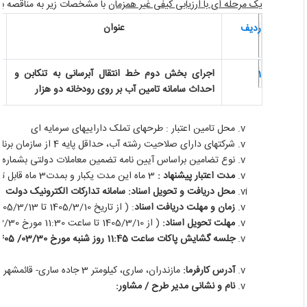
یک مرحله ای با ارزیابی کیفی غیر همزمان
با مشخصات زیر به مناقصه بگذا
عنوان
مب
ردیف
(م
اجرای بخش دوم خط انتقال آبرسانی به تنکابن و
17
1
احداث سامانه تامین آب بر روی رودخانه دو هزار
محل تامین اعتبار : طرحهای تملک داراییهای سرمایه ای
شرکتهای دارای صلاحیت رشته آب، حداقل پایه
4
از سازمان برنامه
نوع تضامین براساس آیین نامه تضمین معاملات دولتی بشماره 123402/ت 50659 ه مورخ 22/9/94
مدت اعتبار پیشنهاد :
3 ماه این مدت یکبار و بمدت3 ماه قابل تمدید می باشد.
محل دریافت و تحویل اسناد: سامانه تدارکات الکترونیک دولت
زمان و مهلت دریافت اسناد
: ( از تاریخ 1405/3/10 تا 1405/3/13)
مهلت تحویل اسناد:
( از 1405/3/10 تا ساعت 11:30 مورخ 1405/3/30)
جلسه گشایش پاکات ساعت 11:45 روز شنبه مورخ 03/30/ 1405 در محل دفتر قراردادها (اتاق مناقصات)
آدرس کارفرما:
مازندران، ساری، کیلومتر 3 جاده ساری- قائمشهر، کد پستی 48158-98643
نام و نشانی مدیر طرح / مشاور: