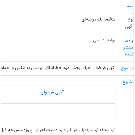
ند
مناقصه یك مرحله‌ای
وع
گهی
روابط عمومی
احد
نتشر
ننده
آگهی فراخوان اجرای بخش دوم خط انتقال آبرسانی به تنکابن و احداث سام
وضوع
شریح
آگهی فراخوان
آب منطقه ای مازندران در نظر دارد عملیات اجرایی پروژه مشروحه ذیل ر