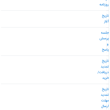
وزنامه
اریخ
غاز
لسه
رسش
اسخ
اریخ
مدید
ریافت/
رید
اریخ
مدید
هلت
رسال