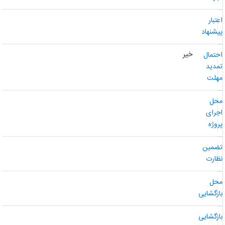
عتبار
یشنهاد
خیر
حتمال
مدید
هلت
حل
جرای
روژه
ضمین
ظارت
حل
ازگشایی
ازگشایی