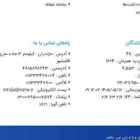
ادداشت‌ها
سامانه شفاف
یر
کنندگان
راه‌های تماس با ما
ن : 47
آدرس : مازندران - کیلومتر 3 جاده سا
ید همزمان : 1624
قائمشهر
4,55
کدپستی : 4815898643
 :
تلفن : 4-01133347801
2
فاکس : 01133347800
1405/05/12 09:12:07
پست الکترونیکی : info[at]mzrw.ir
پیامک : 030007650007574
تلفن گویا : 1821
مازندران می باشد.