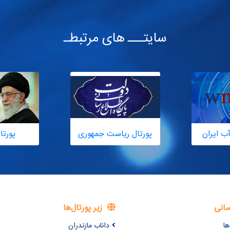
سایتـــ های مرتبطـ
ب ایران
پورتال ریاست جمهوری
پورتا
سانی
زیر پورتال‌ها
ها
داناب مازندران