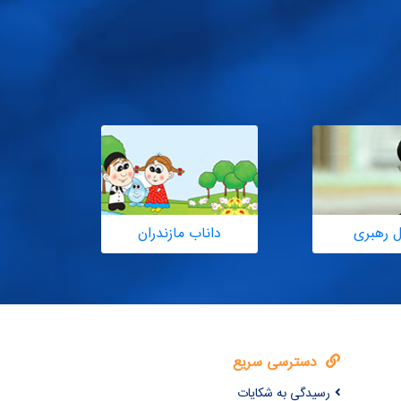
ل رهبری
داناب مازندران
دسترسی سریع
رسیدگی به شکایات