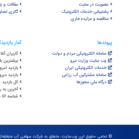
عضویت در سایت
مقالات و ی
پشتیبانی خدمات الکترونیک
گالری تصاو
مناقصه و مزایده جاری
پیوندها
آمار بازدید
سامانه الکترونیکی مردم و دولت
کاربران آنلای
وب سایت وزارت نیرو
بیشترین بازد
خدمات الکترونیکی ایران
بازدید امروز : 3
سامانه مشترکین آب زراعی
بازدید دیروز
درگاه ملی مجوزها
کل بازدید : 3,067,950
آخرین به روزرسانی : 
شناسه IP شما : 216.73.216.144
© تمامی حقوق این وب‌سایت، متعلق به شرکت سهامی آب منطقه‌ای 