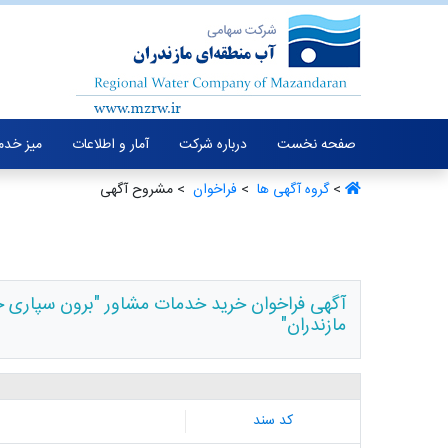
صفحه نخست
درباره شرکت
آمار و اطلاعات
میز خدم
>
گروه آگهی ها ‏
>
فراخوان ‏
> مشروح آگهی
آگهی فراخوان خرید خدمات مشاور "برون سپاری خد
مازندران"
کد سند