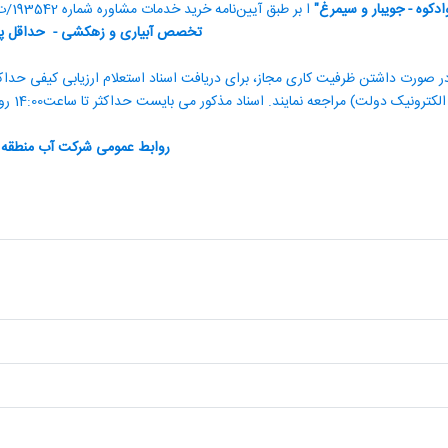
ادکوه - جویبار و سیمرغ
"
ا بر طبق آیین‌نامه خرید خدمات مشاوره شماره 193542/ت/42986ک مورخ 01/10/1388، به مهندسان مشاور دارای گواهینامه صلاحیت معتبر در
تخصص آبیاری و زهکشی
-
حداقل پای
الکترونیک دولت) مراجعه نمایند. اسناد مذکور می بایست حداکثر تا ساعت14:00 روز چهارشنبه مورخ 1405/2/16 از طریق سامانه مذکور ارسال گردد.
روابط عمومی شرکت آب منطقه ا