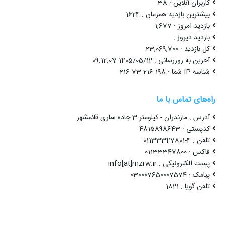
کاربران آنلاین : 38
بیشترین بازدید همزمان : 1624
بازدید امروز : 1,677
بازدید دیروز :
کل بازدید : 23,069,700
آخرین به روزرسانی : 1405/05/12 09:12:07
شناسه IP شما : 216.73.216.198
راه‌های تماس با ما
آدرس : مازندران - کیلومتر 3 جاده ساری قائمشهر
کدپستی : 4815898643
تلفن : 4-01133347801
فاکس : 01133347800
پست الکترونیکی : info[at]mzrw.ir
پیامک : 030007650007574
تلفن گویا : 1821