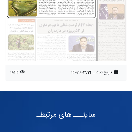
تاریخ ثبت :
1403/03/24
1844
سایتـــ های مرتبطـ