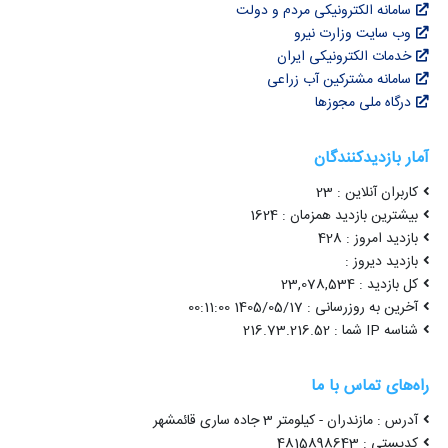
سامانه الکترونیکی مردم و دولت
وب سایت وزارت نیرو
خدمات الکترونیکی ایران
سامانه مشترکین آب زراعی
درگاه ملی مجوزها
آمار بازدیدکنندگان
کاربران آنلاین : 23
بیشترین بازدید همزمان : 1624
بازدید امروز : 428
بازدید دیروز :
کل بازدید : 23,078,534
آخرین به روزرسانی : 1405/05/17 00:11:00
شناسه IP شما : 216.73.216.52
راه‌های تماس با ما
آدرس : مازندران - کیلومتر 3 جاده ساری قائمشهر
کدپستی : 4815898643