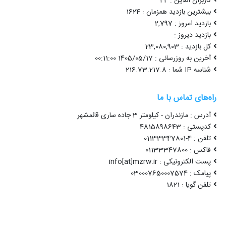
کاربران آنلاین : 44
بیشترین بازدید همزمان : 1624
بازدید امروز : 2,797
بازدید دیروز :
کل بازدید : 23,080,903
آخرین به روزرسانی : 1405/05/17 00:11:00
شناسه IP شما : 216.73.217.8
راه‌های تماس با ما
آدرس : مازندران - کیلومتر 3 جاده ساری قائمشهر
کدپستی : 4815898643
تلفن : 4-01133347801
فاکس : 01133347800
پست الکترونیکی : info[at]mzrw.ir
پیامک : 030007650007574
تلفن گویا : 1821