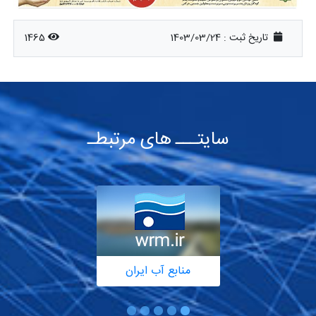
تاریخ ثبت :
1403/03/24
1465
سایتـــ های مرتبطـ
منابع آب ایران