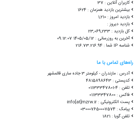
کاربران آنلاین : 37
بیشترین بازدید همزمان : 1624
بازدید امروز : 1,210
بازدید دیروز :
کل بازدید : 23,069,233
آخرین به روزرسانی : 1405/05/12 09:12:07
شناسه IP شما : 216.73.216.94
راه‌های تماس با ما
آدرس : مازندران - کیلومتر 3 جاده ساری قائمشهر
کدپستی : 4815898643
تلفن : 4-01133347801
فاکس : 01133347800
پست الکترونیکی : info[at]mzrw.ir
پیامک : 030007650007574
تلفن گویا : 1821