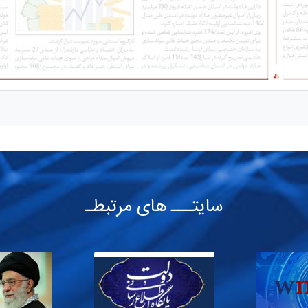
سایتـــ های مرتبطـ