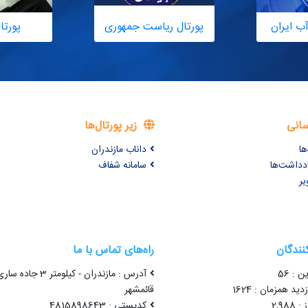
ب ایران
پورتال ریاست جمهوری
پورتا
سانی
زیر پورتال‌ها
ها
داناب مازندران
ادداشت‌ها
سامانه شفاف
یر
کنندگان
راه‌های تماس با ما
ن : 56
آدرس : مازندران - کیلومتر 3 جاده سا
ید همزمان : 1624
قائمشهر
2,98
کدپستی : 4815898643