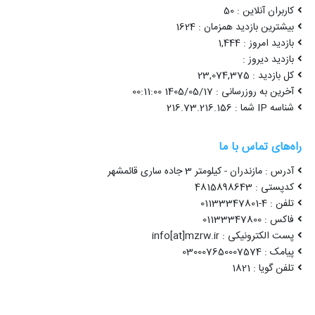
کاربران آنلاین : 50
بیشترین بازدید همزمان : 1624
بازدید امروز : 1,444
بازدید دیروز :
کل بازدید : 23,074,375
آخرین به روزرسانی : 1405/05/17 00:11:00
شناسه IP شما : 216.73.216.156
راه‌های تماس با ما
آدرس : مازندران - کیلومتر 3 جاده ساری قائمشهر
کدپستی : 4815898643
تلفن : 4-01133347801
فاکس : 01133347800
پست الکترونیکی : info[at]mzrw.ir
پیامک : 030007650007574
تلفن گویا : 1821