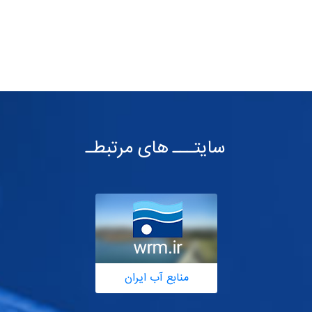
سایتـــ های مرتبطـ
منابع آب ایران