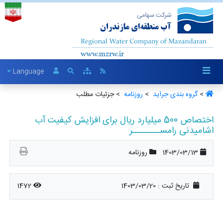
Language
>
گروه بندی جراید ‏
>
روزنامه ‏
> جزئیات مطلب
اختصاص 500 میلیارد ریال برای افزایش کیفیت آب
اشامیدنی رامســــــــر
1403/03/13
روزنامه
تاریخ ثبت :
1403/03/20
1472