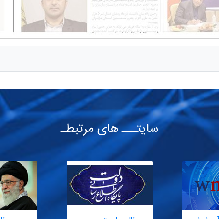
سایتـــ های مرتبطـ