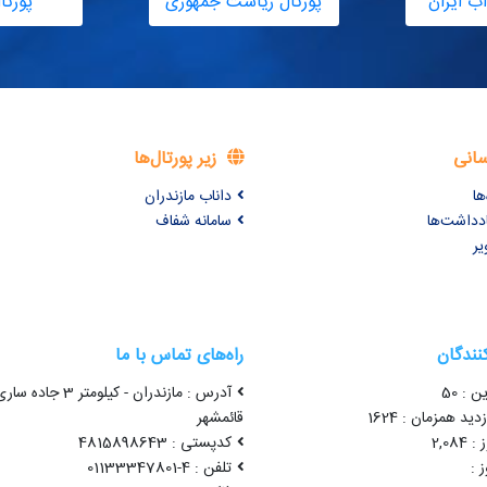
ب ایران
پورتال ریاست جمهوری
پورتا
سانی
زیر پورتال‌ها
ها
داناب مازندران
ادداشت‌ها
سامانه شفاف
یر
کنندگان
راه‌های تماس با ما
ن : 50
آدرس : مازندران - کیلومتر 3 جاده سا
ید همزمان : 1624
قائمشهر
2,08
کدپستی : 4815898643
 :
تلفن : 4-01133347801