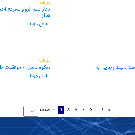
روزنامه
دیار سبز- لزوم تسریع اج
هراز
نمایش جزئیات
روزنامه
سد شهید رجایی به
شکوه شمال - موفقیت طر
نمایش جزئیات
«
1
...
5
6
7
8
9
صفحه:
»