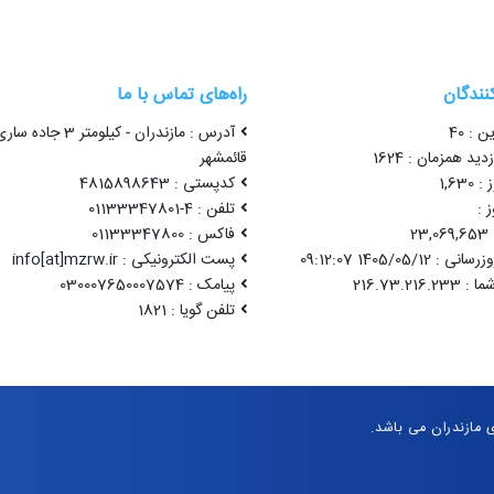
کنندگان
راه‌های تماس با ما
ن : 40
آدرس : مازندران - کیلومتر 3 جاده سا
ید همزمان : 1624
قائمشهر
1,63
کدپستی : 4815898643
 :
تلفن : 4-01133347801
2
فاکس : 01133347800
1405/05/12 09:12:07
پست الکترونیکی : info[at]mzrw.ir
پیامک : 030007650007574
تلفن گویا : 1821
مازندران می باشد.