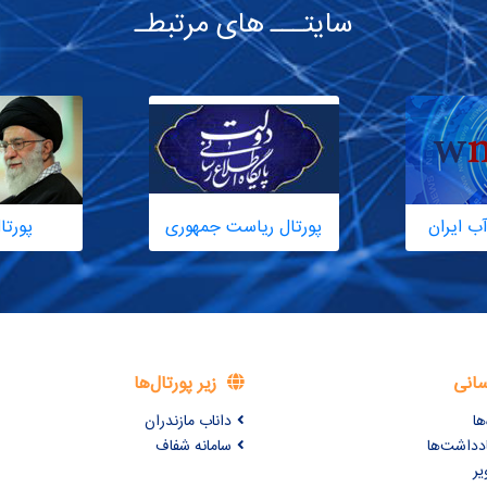
سایتـــ های مرتبطـ
ب ایران
پورتال ریاست جمهوری
پورتا
سانی
زیر پورتال‌ها
ها
داناب مازندران
ادداشت‌ها
سامانه شفاف
یر