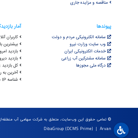
مناقصه و مزایده جاری
پیوندها
آمار بازدید
سامانه الکترونیکی مردم و دولت
کاربران آنلای
وب سایت وزارت نیرو
بیشترین بازد
خدمات الکترونیکی ایران
بازدید امروز : 0
سامانه مشترکین آب زراعی
بازدید دیروز
درگاه ملی مجوزها
کل بازدید : 3,069,653
آخرین به روزرسانی : 
شناسه IP شما : 216.73.216.233
© تمامی حقوق این وب‌سایت، متعلق به شرکت سهامی آب منطقه‌ای 
DibaGroup
(DCMS Prime)
|
Arvan