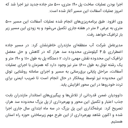
اجرا بودن عملیات ساخت پل 190 متری، 500 متر جاده جدید نیز اجرا شد که
امروز عملیات آسفالت این مسیر آغاز شده است.
وی افزود: طبق برنامه‌ریزی‌های انجام شده عملیات آسفالت این مسیر 500
متری به عرض 6 متر در هفته جاری تکمیل می‌شود و به زودی این مسیر زیر
بار ترافیک خواهد رفت.
مدیرعامل شرکت آب منطقه‌ای مازندران خاطرنشان کرد: در مسیر جاده
اضطراری 4.5 کیلومتری محدوده سد هراز که در کاهش و حل معضل
ترافیک این محدوده نقش مهمی دارد، 2 دستگاه پل به طول 110 و 190 متر و
یک رشته تونل به طول 1600 متر نیز وجود دارد که همزمان با اجرای عملیات
آسفالت، مراحل پایانی برق‌رسانی به مسیر و اجرای سامانه روشنایی تونل
این محدوده نیز توسط پیمانکار در حال انجام است تا ضریب ایمنی برای
تردد خودروها در این محور افزایش یابد.
داوودیان ضمن قدردانی از تلاش‌ها و پیگیری
های استاندار مازندران بابت
جذب اعتبار و تکمیل این محور و بهره‌برداری از پل بزرگ محدوده سد هراز،
تصریح کرد: عرشه‌گذاری این پل بزرگ در سه ماه ابتدای سال جاری اجرا
شده و اکنون شاهد بهره‌برداری از این طرح مهم زیرساختی حوزه راه استان
هستیم.