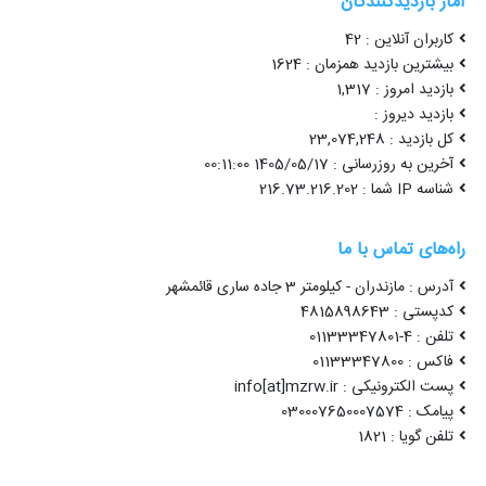
آمار بازدیدکنندگان
کاربران آنلاین : 42
بیشترین بازدید همزمان : 1624
بازدید امروز : 1,317
بازدید دیروز :
کل بازدید : 23,074,248
آخرین به روزرسانی : 1405/05/17 00:11:00
شناسه IP شما : 216.73.216.202
راه‌های تماس با ما
آدرس : مازندران - کیلومتر 3 جاده ساری قائمشهر
کدپستی : 4815898643
تلفن : 4-01133347801
فاکس : 01133347800
پست الکترونیکی : info[at]mzrw.ir
پیامک : 030007650007574
تلفن گویا : 1821