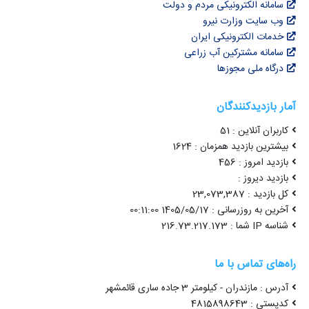
سامانه الکترونیکی مردم و دولت
وب سایت وزارت نیرو
خدمات الکترونیکی ایران
سامانه مشترکین آب زراعی
درگاه ملی مجوزها
آمار بازدیدکنندگان
کاربران آنلاین : 51
بیشترین بازدید همزمان : 1624
بازدید امروز : 456
بازدید دیروز :
کل بازدید : 23,073,387
آخرین به روزرسانی : 1405/05/17 00:11:00
شناسه IP شما : 216.73.217.173
راه‌های تماس با ما
آدرس : مازندران - کیلومتر 3 جاده ساری قائمشهر
کدپستی : 4815898643