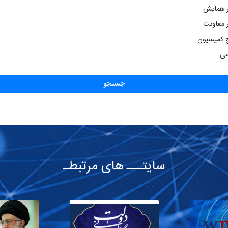
ر همایش
ر معاونت
ج کمیسیون
می
جستجو
سایتـــ های مرتبطـ