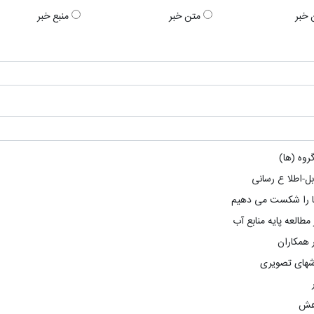
 خبر
متن خبر
منبع خبر
روه (ها)
ابل-اطلا ع رسانی
ا را شکست می دهیم
 مطالعه پایه منابع آب
ر همکاران
شهای تصویری
هش