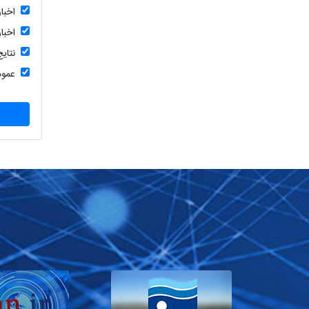
اخبا
اخبا
نتای
عمو