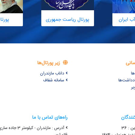
ب ایران
پورتال ریاست جمهوری
پورتا
سانی
زیر پورتال‌ها
ها
داناب مازندران
ادداشت‌ها
سامانه شفاف
یر
کنندگان
راه‌های تماس با ما
ن : 36
آدرس : مازندران - کیلومتر 3 جاده سا