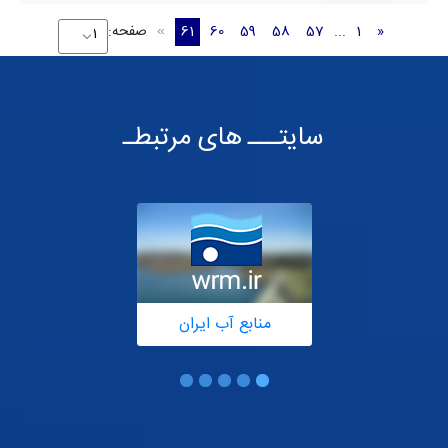
«
1
...
57
58
59
60
61
صفحه:
»
سایتـــ های مرتبطـ
منابع آب ایران