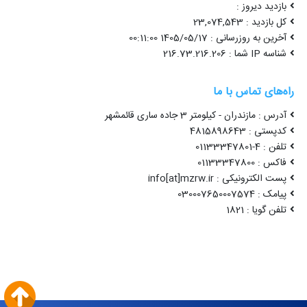
بازدید دیروز :
کل بازدید : 23,074,543
آخرین به روزرسانی : 1405/05/17 00:11:00
شناسه IP شما : 216.73.216.206
راه‌های تماس با ما
آدرس : مازندران - کیلومتر 3 جاده ساری قائمشهر
کدپستی : 4815898643
تلفن : 4-01133347801
فاکس : 01133347800
پست الکترونیکی : info[at]mzrw.ir
پیامک : 030007650007574
تلفن گویا : 1821