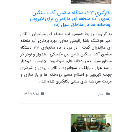
بکارگیری 33 دستگاه ماشین آلات سنگین
ازسوی آب منطقه ای مازندران برای لایروبی
رودخانه ها در مناطق سیل زده
به گزارش روابط عمومی آب منطقه ای مازندران : آقای
امیر هوشنگ پاشا زانوسی معاون بهره برداری آب منطقه
ای مازندران گفت : در مرداد ماه سالجاری 33 دستگاه
ماشین آلات سنگین شامل بیل مکانیکی ، بلدوزر و لودر در
مناطق سیل زده رودخانه های سردابرود ، چالوس ، دوهزار
، سه هزار ، بایلک ، سجادرود ، تالار ، زردی و شرشری
جهت لایروبی و اصلاح مسیر رودخانه ها و باز سازی و
مرمت سردهنه های سنتی بکارگیری شده اند .
اخبار
1394/06/08