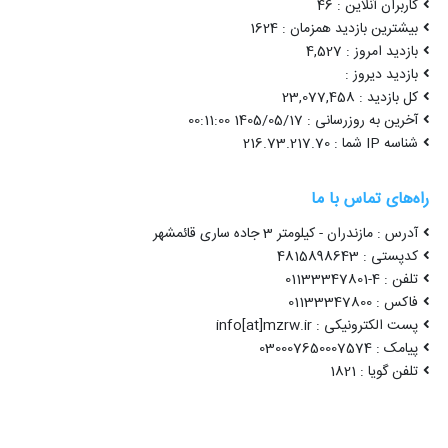
کاربران آنلاین : 46
بیشترین بازدید همزمان : 1624
بازدید امروز : 4,527
بازدید دیروز :
کل بازدید : 23,077,458
آخرین به روزرسانی : 1405/05/17 00:11:00
شناسه IP شما : 216.73.217.70
راه‌های تماس با ما
آدرس : مازندران - کیلومتر 3 جاده ساری قائمشهر
کدپستی : 4815898643
تلفن : 4-01133347801
فاکس : 01133347800
پست الکترونیکی : info[at]mzrw.ir
پیامک : 030007650007574
تلفن گویا : 1821