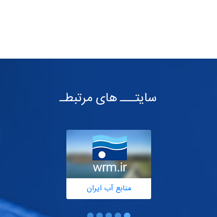
سایتـــ های مرتبطـ
منابع آب ایران