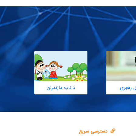
ل رهبری
داناب مازندران
دسترسی سریع