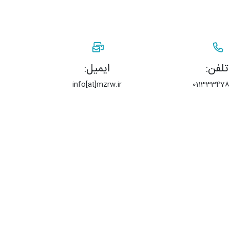
تلفن:
ایمیل:
info[at]mzrw.ir
0113334780