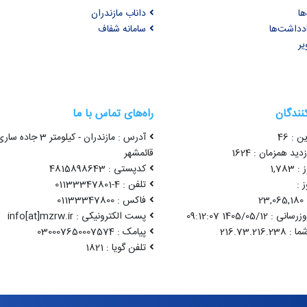
ها
داناب مازندران
ادداشت‌ها
سامانه شفاف
یر
کنندگان
راه‌های تماس با ما
ن : 46
آدرس : مازندران - کیلومتر 3 جاده سا
ید همزمان : 1624
قائمشهر
1,78
کدپستی : 4815898643
 :
تلفن : 4-01133347801
2
فاکس : 01133347800
1405/05/12 09:12:07
پست الکترونیکی : info[at]mzrw.ir
پیامک : 030007650007574
تلفن گویا : 1821