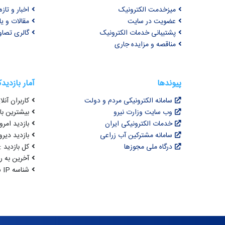
میزخدمت الکترونیک
اخبار و تازه‌
عضویت در سایت
مقالات و ی
پشتیبانی خدمات الکترونیک
گالری تصاو
مناقصه و مزایده جاری
پیوندها
آمار بازدید
سامانه الکترونیکی مردم و دولت
کاربران آنلای
وب سایت وزارت نیرو
بیشترین بازد
خدمات الکترونیکی ایران
بازدید امروز : 3
سامانه مشترکین آب زراعی
بازدید دیروز
درگاه ملی مجوزها
کل بازدید : 3,065,180
آخرین به روزرسانی : 
شناسه IP شما : 216.73.216.238