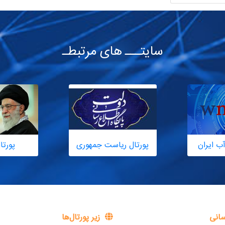
سایتـــ های مرتبطـ
ب ایران
پورتال ریاست جمهوری
پورتا
سانی
زیر پورتال‌ها