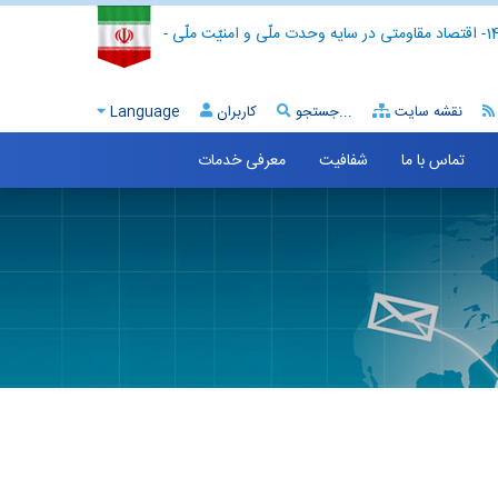
- اقتصاد مقاومتی در سایه وحدت ملّی و امنیّت ملّی -
نقشه سایت
جستجو...
کاربران
Language
تماس با ما
شفافیت
معرفی خدمات