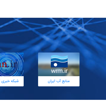
Optimization Neural Networks (PSONNs) is the
superior model that is able to calibrate the daily
flow discharge accurately by using only flow data.
Therefore, a new evolutionary algorithm (EA)
named particle swarm optimization (PSO) is
proposed to train the feedforward neural
networks. This particle swarm optimization
feedforward Neural Networks (PSONNs) is
applied to model the daily flow discharge for
Babolrood river in Mazandaran a province in Iran.
With the input data of antecedent flow discharge,
the optimal configuration of PSONNs is able to
simulate current flow discharge successfully with
an accuracy of R2=0.683, MSE=0.0023 and
MAE=0.0206 for training and R2=0.736, MSE=0.0024
منابع آب ایران
شبکه خبری آ
and MAE=0.0206 for testing data set. The
performance of the newly developed PSONNs
demonstrated the success in modeling flow
discharge for the Babolrood River