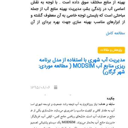
بهینه از منابع مختلف سوق داده است . با توجه به نقش
اساسی آب در زندگی بشر، مدیریت بهینه منابع آب از جمله
مباحثی است که بایستی توجه خاصی به آن معطوف گشته و
از ابزارهای مناسب بهینه سازی جهت بهره بردای از آن
استفاده گردد . در این تحقیق سعی شده وضعیت تامین آب
مطالعه کامل
در شرایط فعلی و در افق کوتاه مدت (در سال 1400
)MODSIM است به کمک مدل ریاضی در شهر گرگان بررسی
شود. نتایج حاکی از این است که در این فاصله زمانی
پژوهش و مقالات
اعتمادپذیری سیستم تا 27 درصد کاهش یافته و مقدار
مدیریت آب شهری با استفاده از مدل برنامه
آسیب پذیری سیستم نیز تا l/s 150افزایش خواهد یافت.
ریزی منابع آب MODSIM ( مطالعه موردی:
بنابراین تامین آب شهر گرگان با
وضعیت فعلی در سال 1400
شهر گرگان)
با مشکل مواجه خواهد شد. با توجه به این که قسمت اعظم
آب شرب شهر از آب زیرزمینی می باشد، لذا بایستی
1395/08/06
راهکارهایی مناسب برای تامین نیاز سالهای آتی در نظر گرفته
شود.