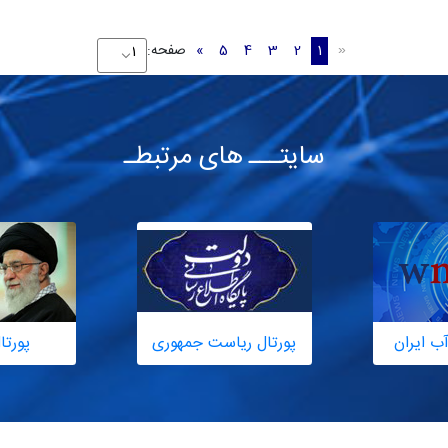
1
2
3
4
5
»
صفحه:
«
سایتـــ های مرتبطـ
ب ایران
پورتال ریاست جمهوری
پورتا