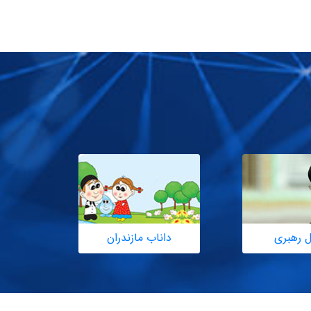
ل رهبری
داناب مازندران