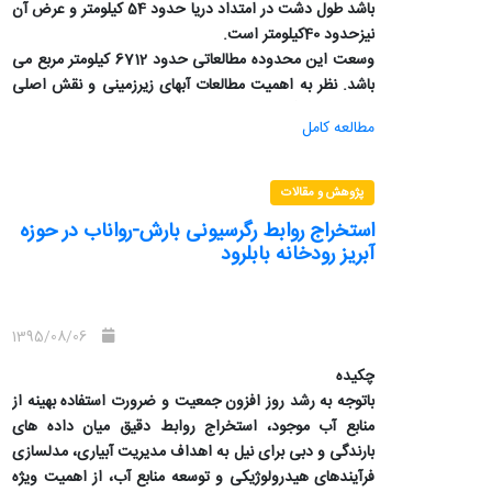
باشد طول دشت در امتداد دریا حدود 54 کیلومتر و عرض آن
نیزحدود 40کیلومتر است.
وسعت این محدوده مطالعاتی حدود 6712 کیلومتر مربع می
باشد. نظر به اهمیت مطالعات آبهای زیرزمینی و نقش اصلی
واحدهای سنگی تشکیل دهنده سفره ها در این بررسی سعی
مطالعه کامل
شده با استفاده از داده های حاصل از لوگ های ژئوفیزیکی و
ستون چینه ای تهیه شده به هنگام حفر چاههای اکتشافی،
لایه های رسوبی تشکیل دهنده دشت تا عمق بین 50تا 100
پژوهش و مقالات
متر مشخص گردد.
استخراج روابط رگرسیونی بارش-رواناب در حوزه
آبریز رودخانه بابلرود
1395/08/06
چکیده
باتوجه به رشد روز افزون جمعیت و ضرورت استفاده بهینه از
منابع آب موجود، استخراج روابط دقیق میان داده های
بارندگی و دبی برای نیل به اهداف مدیریت آبیاری، مدلسازی
فرآیندهای هیدرولوژیکی و توسعه منابع آب، از اهمیت ویژه