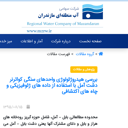
صفحه نخست
درباره شرکت
آمار و اطلاعات
میز خدم
>
گروه مقالات ‏
> فهرست مقالات
پژوهش و مقالات
بررسی هیدروژئولوژی واحدهای سنگی کواترنر
دشت آمل با استفاده از داده های ژئوفیزیکی و
چاه های اکتشافی
1395/08/15
محدوده مطالعاتی بابل – آمل، شامل حوزه آبریز رودخانه های
هراز و بابل و دلتای مشترک آنها یعنی دشت بابل – آمل می