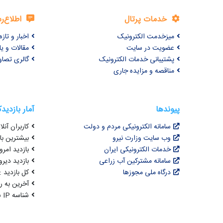
Keywords: ANNs, PSO, PSONNs, Babolrood river,
Daily flow prediction
خدمات پرتال
اطلاع‌ر
میزخدمت الکترونیک
اخبار و تازه‌
عضویت در سایت
مقالات و ی
پشتیبانی خدمات الکترونیک
گالری تصاو
مناقصه و مزایده جاری
پیوندها
آمار بازدید
سامانه الکترونیکی مردم و دولت
کاربران آنلای
وب سایت وزارت نیرو
بیشترین بازد
خدمات الکترونیکی ایران
بازدید امروز : 5
سامانه مشترکین آب زراعی
بازدید دیروز
درگاه ملی مجوزها
کل بازدید : 3,071,858
آخرین به روزرسانی : 
شناسه IP شما : 216.73.216.180