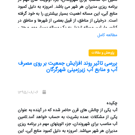
برنامه ریزی مدیران هر شهر می باشد. امروزه به دلیل کمبود
منابع آبی، این مساله اهمیت بسیار بیشتری را به خود گرفته
است. درخیلی از مناطق، از قبیل بعضی از شهرها و مناطق در
کشور ما، این مساله تبدیل به یک مساله بسیار مهم و حتی
بحرانی شده است. به طوری که در بعضی از شهرها و در
مطالعه کامل
بعضی از فصول، مشکل تامین آب مناسب، دغدغه هر روزه
مدیران آن شهر شده است. افزایش اهمیت مدیریت آب
پژوهش و مقالات
شهری، منجر به تلاش بیشتر در جهت یافتن راه حلهای علمی
برای این مساله شده است. به منظور تامین فشار مجاز در
بررسی تاثیر روند افزایش جمعیت بر روی مصرف
آب و منابع آب زیرزمینی شهرگرگان
شبکه و جلوگیری از نشت شبکه شهر را میتوان منطقه بندی
کرد. در این مقاله وضعیت تامین آب در وضعیت فعلی و در
افق کوتاه مدت(در سال 1400 ) در شهر گرگان با توجه به
منطقه بندی موجود در مدل MODSIM بررسی شده است،
1395/08/06
نتایج نشان میدهد که در برخی از منطقه ها مانند منطقه 3
چکیده
که جمعیت بیشتر شهر در آن قسمت میباشد مقدار آسیب
آب یکی از چالش های قرن حاضر شده که در آینده به عنوان
پذیری سیستم به m3/day 8449 افزایش و اعتمادپذیری
یکی از مشکلات عمده بشریت به حساب خواهد آمد.تامین
سیستم به 29 درصد کاهش می یابد ،در نتیجه باید تصمیم
آب مناسب برای شهروندان، جزء الویتهای مهم در برنامه ریزی
های کاربردی تری برای قسمت های حساس تر اتخاذ کرد.
مدیران هر شهر میباشد. امروزه به دلیل کمبود منابع آبی، این