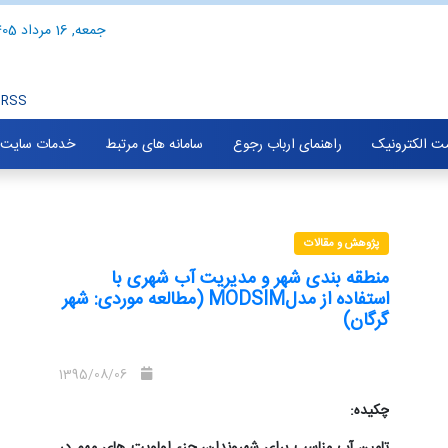
جمعه, 16 مرداد 1405
RSS
ت الکترونیک
راهنمای ارباب رجوع
سامانه های مرتبط
خدمات سایت
پژوهش و مقالات
منطقه بندی شھر و مدیریت آب شھری با
استفاده از مدلMODSIM (مطالعه موردی: شھر
گرگان)
1395/08/06
چکیده:
تامین آب مناسب برای شهروندان، جزء اولویت های مهم در