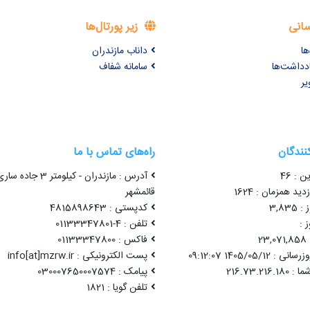
سانی
زیر پورتال‌ها
ها
داناب مازندران
ادداشت‌ها
سامانه شفاف
یر
کنندگان
راه‌های تماس با ما
ن : 46
آدرس : مازندران - کیلومتر 3 جاده سا
ید همزمان : 1624
قائمشهر
3,83
کدپستی : 4815898643
 :
تلفن : 4-01133347801
2
فاکس : 01133347800
1405/05/12 09:12:07
پست الکترونیکی : info[at]mzrw.ir
پیامک : 030007650007574
تلفن گویا : 1821