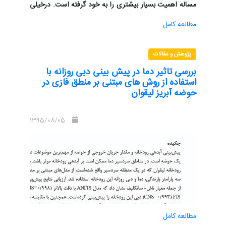
مساله اهمیت بسیار بیشتری را به خود گرفته است. درخیلی
از مناطق، از قبیل بعضی از شهرها و مناطق در کشور ما، این
مطالعه کامل
مساله تبدیل به یک مساله بسیار مهم و حتی بحرانی شده
است. در این تحقیق سعی شده که منابع آبی موجود شهر
گرگان، پتانسیل آبی و پتانسیل مصرفی شهر شناخته شود.
پژوهش و مقالات
برای مصرف و استفاده صحیح از آب منطقه با توجه به اینکه
بررسی تاثیر دما در پیش بینی دبی روزانه با
بیشتر آب مصرفی شهر از آب زیرزمینی بوده و در سطح سفره
استفاده از روش های مبتنی بر منطق فازی در
آب زیرزمینی ما افت قابل ملاحظهای داریم راهکارهایی
حوضه آبریز لیقوان
مناسب برای سالهای آتی داده شود.
کلمات کلیدی:منابع آبی، گرگان، مصرف، آب زیرزمینی،افت
1395/08/05
مطالعه کامل